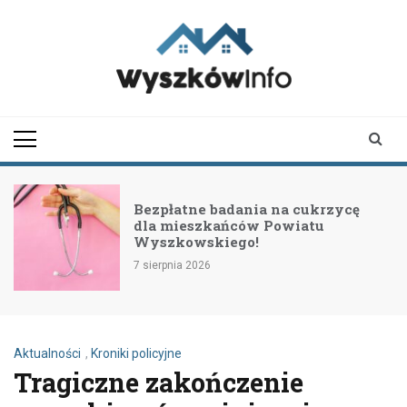
Skip
to
content
wyszkowinfo.pl
informator z Wyszkowa i
okolic
Bezpłatne badania na cukrzycę
dla mieszkańców Powiatu
Wyszkowskiego!
7 sierpnia 2026
Aktualności
,
Kroniki policyjne
Tragiczne zakończenie