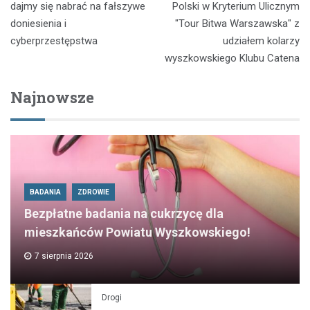
wpisu
dajmy się nabrać na fałszywe
Polski w Kryterium Ulicznym
doniesienia i
"Tour Bitwa Warszawska" z
cyberprzestępstwa
udziałem kolarzy
wyszkowskiego Klubu Catena
Najnowsze
BADANIA
ZDROWIE
Bezpłatne badania na cukrzycę dla
mieszkańców Powiatu Wyszkowskiego!
7 sierpnia 2026
Drogi