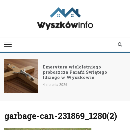
Skip
to
content
wyszkowinfo.pl
informator z Wyszkowa i
okolic
Emerytura wieloletniego
proboszcza Parafii Świętego
Idziego w Wyszkowie
4 sierpnia 2026
garbage-can-231869_1280(2)