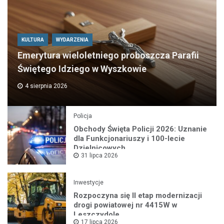
KULTURA
WYDARZENIA
Emerytura wieloletniego proboszcza Parafii
Świętego Idziego w Wyszkowie
4 sierpnia 2026
Policja
Obchody Święta Policji 2026: Uznanie
dla Funkcjonariuszy i 100-lecie
Dzielnicowych
31 lipca 2026
Inwestycje
Rozpoczyna się II etap modernizacji
drogi powiatowej nr 4415W w
Leszczydole
17 lipca 2026