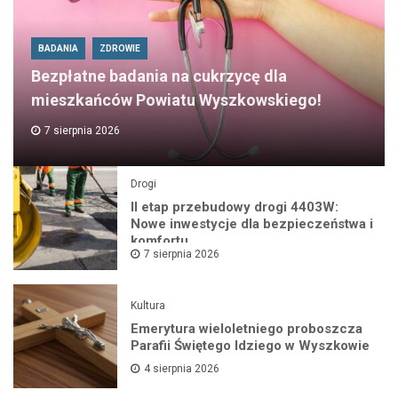
BADANIA
ZDROWIE
Bezpłatne badania na cukrzycę dla
mieszkańców Powiatu Wyszkowskiego!
7 sierpnia 2026
Drogi
II etap przebudowy drogi 4403W:
Nowe inwestycje dla bezpieczeństwa i
komfortu
7 sierpnia 2026
Kultura
Emerytura wieloletniego proboszcza
Parafii Świętego Idziego w Wyszkowie
4 sierpnia 2026