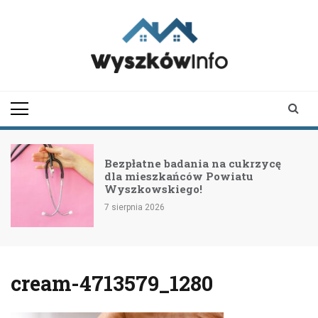
Skip
to
content
wyszkowinfo.pl
informator z Wyszkowa i
okolic
Bezpłatne badania na cukrzycę
dla mieszkańców Powiatu
Wyszkowskiego!
7 sierpnia 2026
cream-4713579_1280