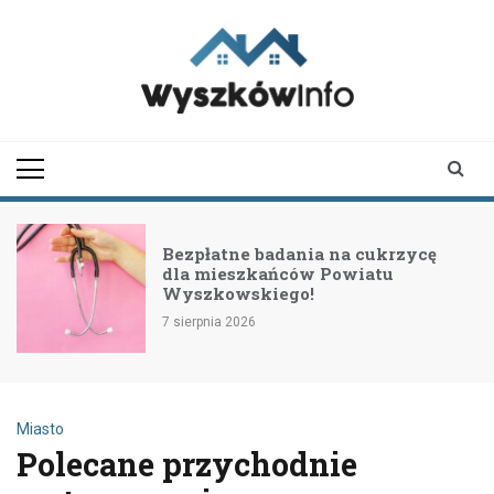
Skip
to
content
wyszkowinfo.pl
informator z Wyszkowa i
okolic
Bezpłatne badania na cukrzycę
dla mieszkańców Powiatu
Wyszkowskiego!
7 sierpnia 2026
Miasto
Polecane przychodnie