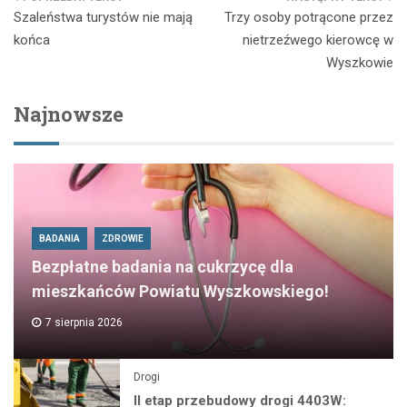
Nawigacja
Szaleństwa turystów nie mają
Trzy osoby potrącone przez
wpisu
końca
nietrzeźwego kierowcę w
Wyszkowie
Najnowsze
BADANIA
ZDROWIE
Bezpłatne badania na cukrzycę dla
mieszkańców Powiatu Wyszkowskiego!
7 sierpnia 2026
Drogi
II etap przebudowy drogi 4403W: