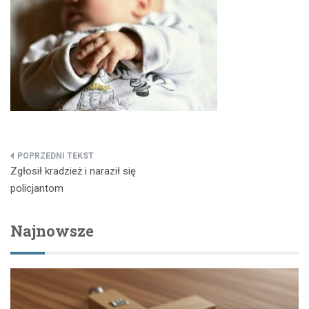
Nawigacja
Zgłosił kradzież i naraził się
wpisu
policjantom
Najnowsze