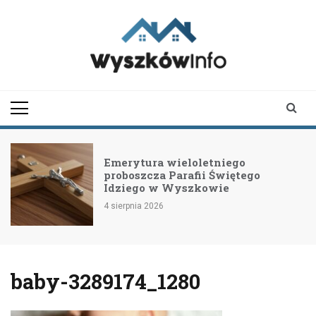
Skip
to
content
wyszkowinfo.pl
informator z Wyszkowa i
okolic
Emerytura wieloletniego
proboszcza Parafii Świętego
Idziego w Wyszkowie
4 sierpnia 2026
baby-3289174_1280