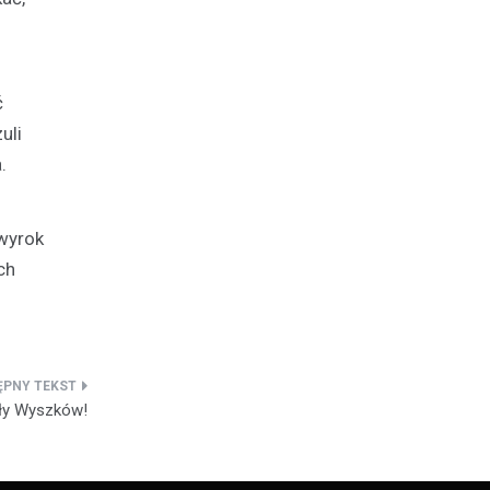
ć
uli
.
 wyrok
ch
ały Wyszków!