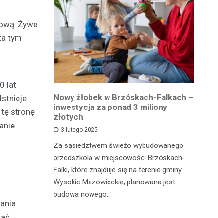
łową. Żywe
oza tym
0 lat
owiatowej
Nowy żłobek w Brzóskach-Falkach –
P
Istnieje
estycja w
inwestycja za ponad 3 miliony
dr
tę stronę
 podróży
złotych
is
anie
pu
3 lutego 2025
inka
Za sąsiedztwem świeżo wybudowanego
Je
wadzącej z
przedszkola w miejscowości Brzóskach-
in
dół Działki
Falki, które znajduje się na terenie gminy
mi
tki.
Wysokie Mazowieckie, planowana jest
bi
budowa nowego…
gania
mo
kać,