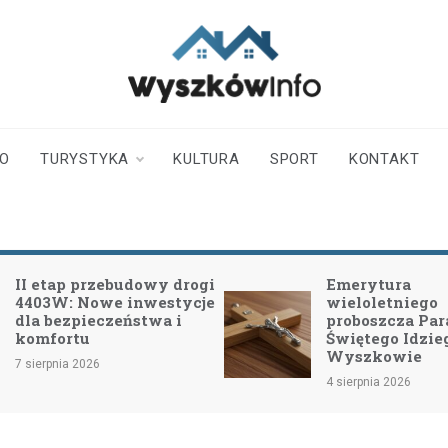
wyszkowinfo.pl
informator z Wyszkowa i
okolic
TO
TURYSTYKA
KULTURA
SPORT
KONTAKT
Emerytura
Obchody 
wieloletniego
2026: Uz
proboszcza Parafii
Funkcjon
Świętego Idziego w
lecie Dz
Wyszkowie
31 lipca 202
4 sierpnia 2026