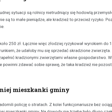
udnej sytuacji są rolnicy nietrudniący się hodowlą przemys
ie są to małe pieniądze, ale kradzież to przecież ryzyko. P
ie.
około 250 zł. Łącznie więc złodziej ryzykował wyrokiem do 1
Plan modernizacji drogi p
unkiem, że udałoby mu się sprzedać skradzione zwierzęta. 
4415W na Mazowszu – inw
zapełnić kradzionymi zwierzętami własne gospodarstwo. W 
bezpieczeństwo i komfort
je powinni zdawać sobie sprawę, że taka kradzież nie pozost
19 września 2024
Rozważana jest rozbudowa odc
powiatowej trasy nr 4415W, pro
Leszczydół Stary przez Leszczy
etniej mieszkanki gminy
do Leszczydół Podwielątki Wielą
Modernizacja…
omili policję o stratach. Z kolei funkcjonariusze bez ocią
tniej mieszkanki gminy. Na dowody nie trzeba było długo cze