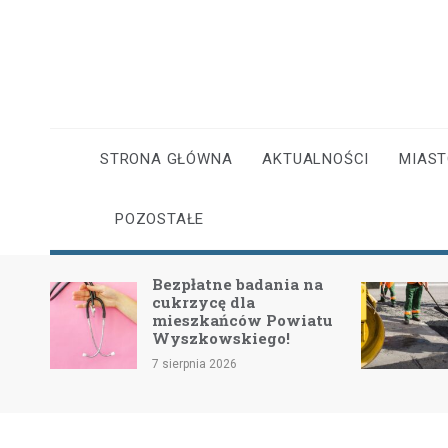
Skip
to
content
STRONA GŁÓWNA
AKTUALNOŚCI
MIAS
POZOSTAŁE
dania na
II etap przebudowy drogi
4403W: Nowe inwestycje
 Powiatu
dla bezpieczeństwa i
ego!
komfortu
7 sierpnia 2026