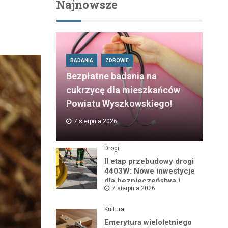
Najnowsze
BADANIA
ZDROWIE
Bezpłatne badania na
cukrzycę dla mieszkańców
Powiatu Wyszkowskiego!
7 sierpnia 2026
Drogi
II etap przebudowy drogi
4403W: Nowe inwestycje
dla bezpieczeństwa i
7 sierpnia 2026
komfortu
Kultura
Emerytura wieloletniego