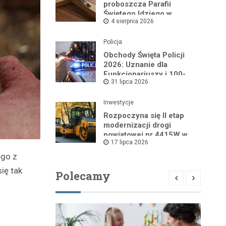
proboszcza Parafii
Świętego Idziego w
4 sierpnia 2026
Wyszkowie
Policja
Obchody Święta Policji
2026: Uznanie dla
Funkcjonariuszy i 100-
31 lipca 2026
lecie Dzielnicowych
Inwestycje
Rozpoczyna się II etap
modernizacji drogi
powiatowej nr 4415W w
17 lipca 2026
Leszczydole
ego z
ię tak
Polecamy