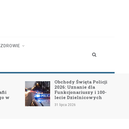
ZDROWIE
Święta Policji
Rozpoczyna się II etap
nanie dla
modernizacji drogi
ariuszy i 100-
powiatowej nr 4415W w
ielnicowych
Leszczydole
6
17 lipca 2026