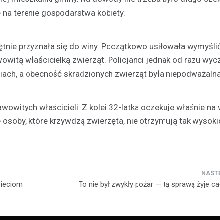
 na terenie gospodarstwa kobiety.
nie przyznała się do winy. Początkowo usiłowała wymyśli
wowitą właścicielką zwierząt. Policjanci jednak od razu wycz
niach, a obecność skradzionych zwierząt była niepodważalna
awowitych właścicieli. Z kolei 32-latka oczekuje właśnie na
że osoby, które krzywdzą zwierzęta, nie otrzymują tak wysoki
zieciom
To nie był zwykły pożar — tą sprawą żyje c