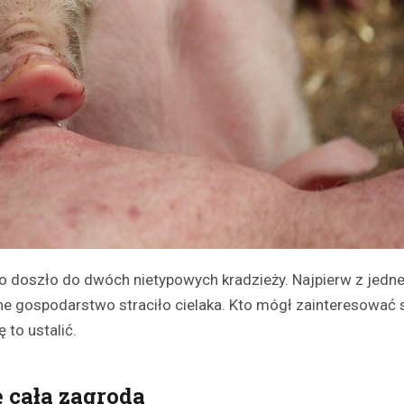
o doszło do dwóch nietypowych kradzieży. Najpierw z jedn
nne gospodarstwo straciło cielaka. Kto mógł zainteresować s
 to ustalić.
ę cała zagroda