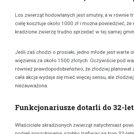
Los zwierząt hodowlanych jest smutny, a w równie tr
cielę kosztuje około 1000 zł i można powiedzieć, że n
kradzione zwierzę trudno sprzedać w tej samej gmin
Jeśli zaś chodzi o prosiaki, jedno młode jest warte 
więzienia za około 1500 złotych. Oczywiście pod war
również prawdopodobieństwo, że złodziej planował 
cała akcja wydaje się mieć więcej sensu, ale złodzie
niezauważona.
Funkcjonariusze dotarli do 32-l
Właściciele skradzionych zwierząt natychmiast powiad
podjęli poszukiwania, szybko trafiając na trop 32-le