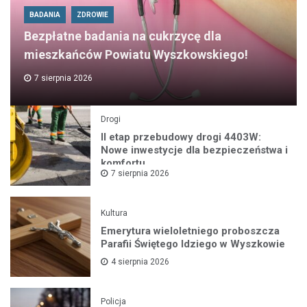
BADANIA
ZDROWIE
Bezpłatne badania na cukrzycę dla
mieszkańców Powiatu Wyszkowskiego!
7 sierpnia 2026
Drogi
II etap przebudowy drogi 4403W:
Nowe inwestycje dla bezpieczeństwa i
komfortu
7 sierpnia 2026
Kultura
Emerytura wieloletniego proboszcza
Parafii Świętego Idziego w Wyszkowie
4 sierpnia 2026
Policja