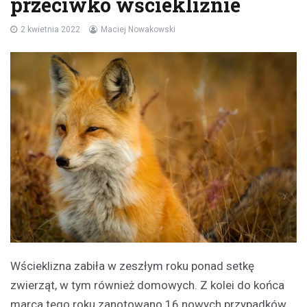
przeciwko wściekliźnie
2 kwietnia 2022
Maciej Nowakowski
Wścieklizna zabiła w zeszłym roku ponad setkę
zwierząt, w tym również domowych. Z kolei do końca
marca tego roku zanotowano 16 nowych przypadków.