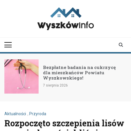
Skip
to
content
wyszkowinfo.pl
informator z Wyszkowa i
okolic
Bezpłatne badania na cukrzycę
dla mieszkańców Powiatu
Wyszkowskiego!
7 sierpnia 2026
Aktualności
,
Przyroda
Rozpoczęto szczepienia lisów