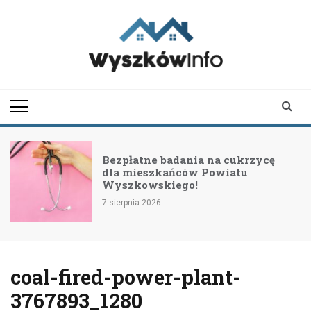
Skip
to
content
wyszkowinfo.pl
informator z Wyszkowa i
okolic
Bezpłatne badania na cukrzycę
dla mieszkańców Powiatu
Wyszkowskiego!
7 sierpnia 2026
coal-fired-power-plant-
3767893_1280