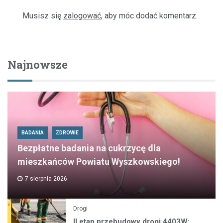
Musisz się
zalogować
, aby móc dodać komentarz.
Najnowsze
BADANIA
ZDROWIE
Bezpłatne badania na cukrzycę dla
mieszkańców Powiatu Wyszkowskiego!
7 sierpnia 2026
Drogi
II etap przebudowy drogi 4403W: