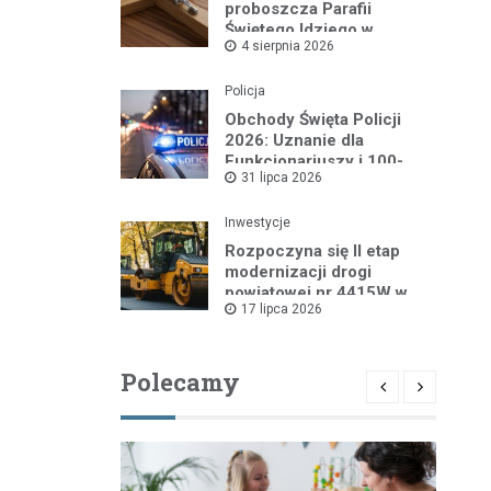
proboszcza Parafii
Świętego Idziego w
4 sierpnia 2026
Wyszkowie
Policja
Obchody Święta Policji
2026: Uznanie dla
Funkcjonariuszy i 100-
31 lipca 2026
lecie Dzielnicowych
Inwestycje
Rozpoczyna się II etap
modernizacji drogi
powiatowej nr 4415W w
17 lipca 2026
Leszczydole
Polecamy