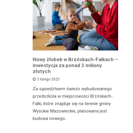
owiatowej
Nowy żłobek w Brzóskach-Falkach –
P
estycja w
inwestycja za ponad 3 miliony
dr
 podróży
złotych
is
pu
3 lutego 2025
inka
Za sąsiedztwem świeżo wybudowanego
Je
wadzącej z
przedszkola w miejscowości Brzóskach-
in
dół Działki
Falki, które znajduje się na terenie gminy
mi
tki.
Wysokie Mazowieckie, planowana jest
bi
budowa nowego…
mo