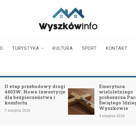
wyszkowinfo.pl
informator z Wyszkowa i
okolic
TO
TURYSTYKA
KULTURA
SPORT
KONTAKT
II etap przebudowy drogi
Emerytura
4403W: Nowe inwestycje
wieloletniego
dla bezpieczeństwa i
proboszcza Para
komfortu
Świętego Idzie
Wyszkowie
7 sierpnia 2026
4 sierpnia 2026