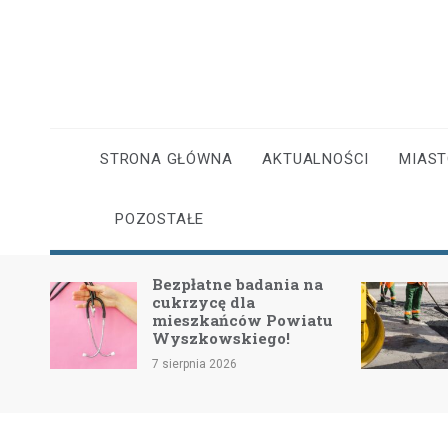
Skip
to
content
STRONA GŁÓWNA
AKTUALNOŚCI
MIAS
POZOSTAŁE
 OSP
Bezpłatne badania na
cukrzycę dla
ymi
mieszkańców Powiatu
Wyszkowskiego!
7 sierpnia 2026