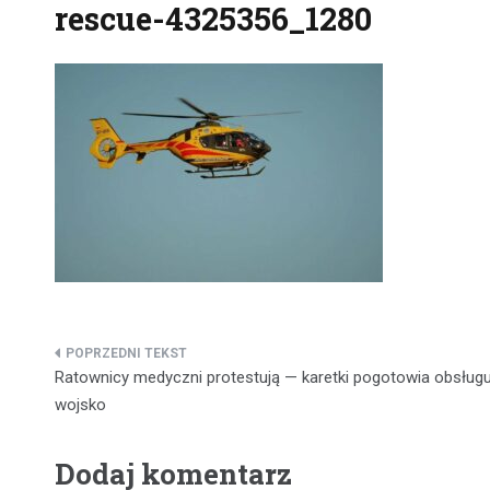
rescue-4325356_1280
Nawigacja
Ratownicy medyczni protestują — karetki pogotowia obsługu
wpisu
wojsko
Dodaj komentarz