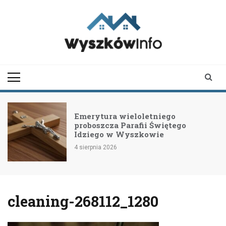
Skip
to
content
wyszkowinfo.pl
informator z Wyszkowa i
okolic
Emerytura wieloletniego
proboszcza Parafii Świętego
Idziego w Wyszkowie
4 sierpnia 2026
cleaning-268112_1280