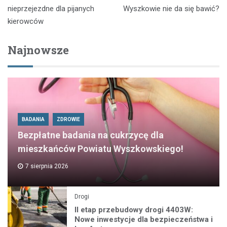
wpisu
nieprzejezdne dla pijanych
Wyszkowie nie da się bawić?
kierowców
Najnowsze
BADANIA
ZDROWIE
Bezpłatne badania na cukrzycę dla
mieszkańców Powiatu Wyszkowskiego!
7 sierpnia 2026
Drogi
II etap przebudowy drogi 4403W:
Nowe inwestycje dla bezpieczeństwa i