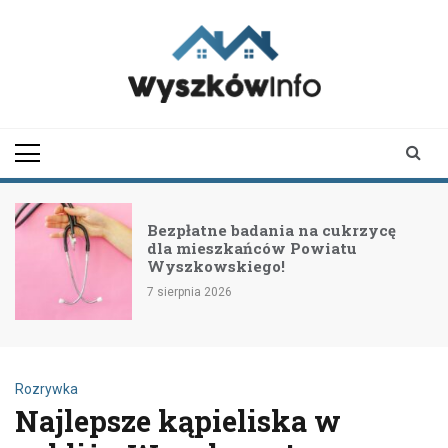
Skip
to
content
wyszkowinfo.pl
informator z Wyszkowa i
okolic
Bezpłatne badania na cukrzycę
dla mieszkańców Powiatu
Wyszkowskiego!
7 sierpnia 2026
Rozrywka
Najlepsze kąpieliska w