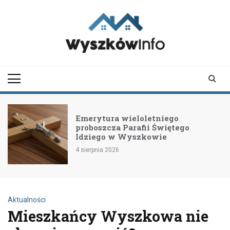
Skip
to
content
wyszkowinfo.pl
informator z Wyszkowa i
okolic
Emerytura wieloletniego
proboszcza Parafii Świętego
Idziego w Wyszkowie
4 sierpnia 2026
Aktualności
Mieszkańcy Wyszkowa nie