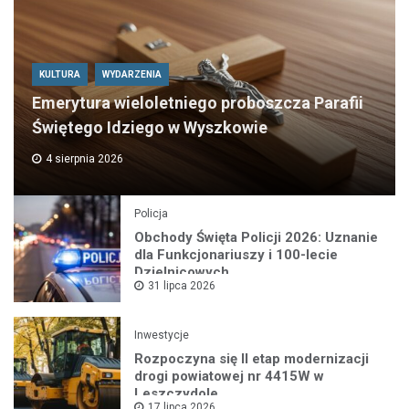
KULTURA
WYDARZENIA
Emerytura wieloletniego proboszcza Parafii
Świętego Idziego w Wyszkowie
4 sierpnia 2026
Policja
Obchody Święta Policji 2026: Uznanie
dla Funkcjonariuszy i 100-lecie
Dzielnicowych
31 lipca 2026
Inwestycje
Rozpoczyna się II etap modernizacji
drogi powiatowej nr 4415W w
Leszczydole
17 lipca 2026