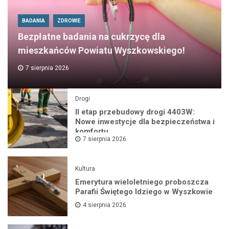
BADANIA
ZDROWIE
Bezpłatne badania na cukrzycę dla
mieszkańców Powiatu Wyszkowskiego!
7 sierpnia 2026
Drogi
II etap przebudowy drogi 4403W:
Nowe inwestycje dla bezpieczeństwa i
komfortu
7 sierpnia 2026
Kultura
Emerytura wieloletniego proboszcza
Parafii Świętego Idziego w Wyszkowie
4 sierpnia 2026