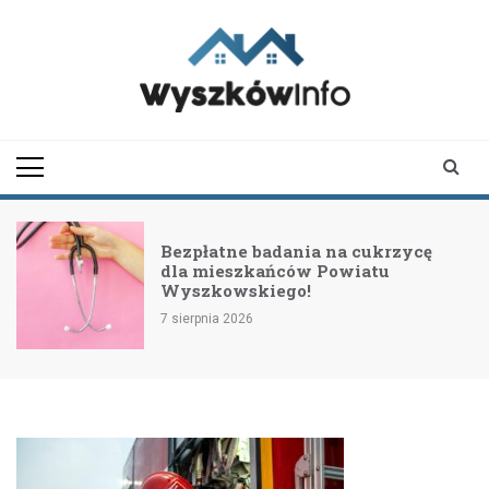
Skip
to
content
wyszkowinfo.pl
informator z Wyszkowa i
okolic
Bezpłatne badania na cukrzycę
dla mieszkańców Powiatu
Wyszkowskiego!
7 sierpnia 2026