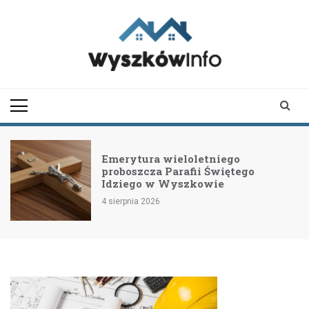
Skip
to
content
wyszkowinfo.pl
informator z Wyszkowa i
okolic
Emerytura wieloletniego
proboszcza Parafii Świętego
Idziego w Wyszkowie
4 sierpnia 2026