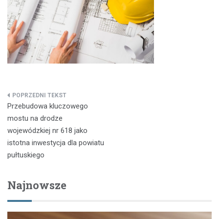
Nawigacja
Przebudowa kluczowego
wpisu
mostu na drodze
wojewódzkiej nr 618 jako
istotna inwestycja dla powiatu
pułtuskiego
Najnowsze