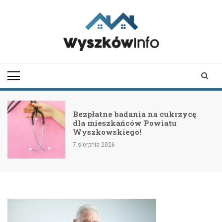
Skip
to
content
wyszkowinfo.pl
informator z Wyszkowa i
okolic
Bezpłatne badania na cukrzycę
dla mieszkańców Powiatu
Wyszkowskiego!
7 sierpnia 2026