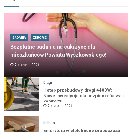
BADANIA
ZDROWIE
Bezpłatne badania na cukrzycę dla
mieszkańców Powiatu Wyszkowskiego!
7 sierpnia 2026
Drogi
II etap przebudowy drogi 4403W:
Nowe inwestycje dla bezpieczeństwa i
komfortu
7 sierpnia 2026
Kultura
Emerytura wieloletniego proboszcza