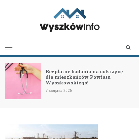
Skip
to
content
wyszkowinfo.pl
informator z Wyszkowa i
okolic
Bezpłatne badania na cukrzycę
dla mieszkańców Powiatu
Wyszkowskiego!
7 sierpnia 2026