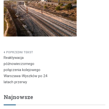
Nawigacja
Reaktywacja
wpisu
późnowieczornego
połączenia kolejowego
Warszawa-Wyszków po 24
latach przerwy
Najnowsze