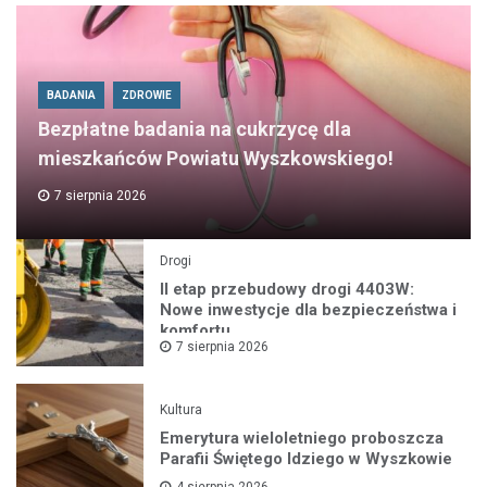
BADANIA
ZDROWIE
Bezpłatne badania na cukrzycę dla
mieszkańców Powiatu Wyszkowskiego!
7 sierpnia 2026
Drogi
II etap przebudowy drogi 4403W:
Nowe inwestycje dla bezpieczeństwa i
komfortu
7 sierpnia 2026
Kultura
Emerytura wieloletniego proboszcza
Parafii Świętego Idziego w Wyszkowie
4 sierpnia 2026