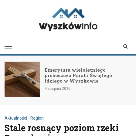
Skip
to
content
wyszkowinfo.pl
informator z Wyszkowa i
okolic
Emerytura wieloletniego
proboszcza Parafii Świętego
Idziego w Wyszkowie
4 sierpnia 2026
Aktualności
,
Region
Stale rosnący poziom rzeki