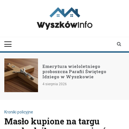
Skip
to
content
wyszkowinfo.pl
informator z Wyszkowa i
okolic
Emerytura wieloletniego
proboszcza Parafii Świętego
Idziego w Wyszkowie
4 sierpnia 2026
Kroniki policyjne
Masło kupione na targu