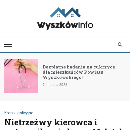
Skip
to
content
wyszkowinfo.pl
informator z Wyszkowa i
okolic
Bezpłatne badania na cukrzycę
dla mieszkańców Powiatu
Wyszkowskiego!
7 sierpnia 2026
Kroniki policyjne
Nietrzeźwy kierowca i