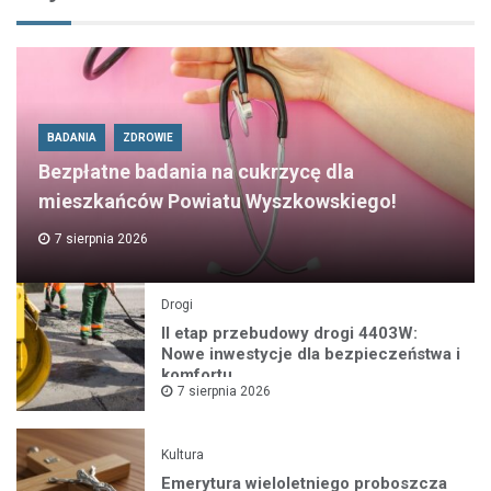
BADANIA
ZDROWIE
Bezpłatne badania na cukrzycę dla
mieszkańców Powiatu Wyszkowskiego!
7 sierpnia 2026
Drogi
II etap przebudowy drogi 4403W:
Nowe inwestycje dla bezpieczeństwa i
komfortu
7 sierpnia 2026
Kultura
Emerytura wieloletniego proboszcza