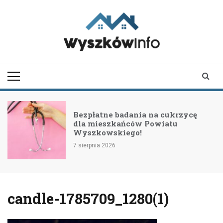
Skip
to
content
wyszkowinfo.pl
informator z Wyszkowa i
okolic
Bezpłatne badania na cukrzycę
dla mieszkańców Powiatu
Wyszkowskiego!
7 sierpnia 2026
candle-1785709_1280(1)