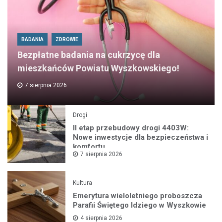
BADANIA
ZDROWIE
Bezpłatne badania na cukrzycę dla
mieszkańców Powiatu Wyszkowskiego!
7 sierpnia 2026
Drogi
II etap przebudowy drogi 4403W:
Nowe inwestycje dla bezpieczeństwa i
komfortu
7 sierpnia 2026
Kultura
Emerytura wieloletniego proboszcza
Parafii Świętego Idziego w Wyszkowie
4 sierpnia 2026