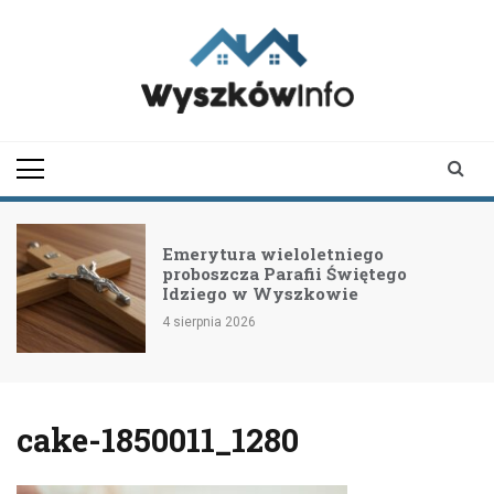
Skip
to
content
wyszkowinfo.pl
informator z Wyszkowa i
okolic
Emerytura wieloletniego
proboszcza Parafii Świętego
Idziego w Wyszkowie
4 sierpnia 2026
cake-1850011_1280