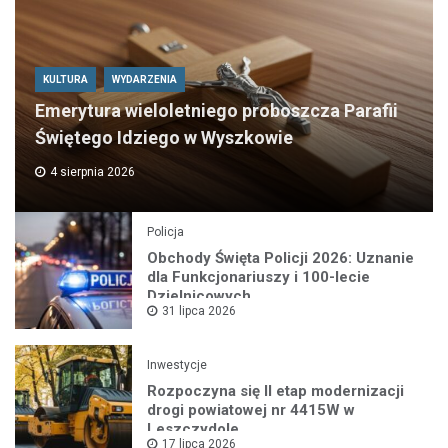
KULTURA
WYDARZENIA
Emerytura wieloletniego proboszcza Parafii
Świętego Idziego w Wyszkowie
4 sierpnia 2026
Policja
Obchody Święta Policji 2026: Uznanie
dla Funkcjonariuszy i 100-lecie
Dzielnicowych
31 lipca 2026
Inwestycje
Rozpoczyna się II etap modernizacji
drogi powiatowej nr 4415W w
Leszczydole
17 lipca 2026