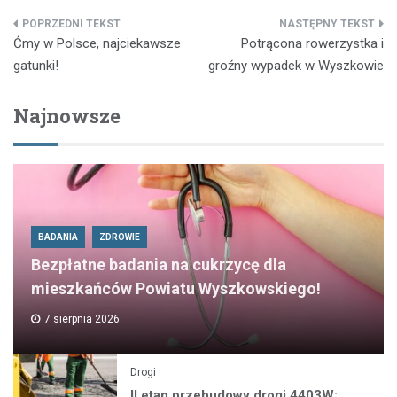
Nawigacja
Ćmy w Polsce, najciekawsze
Potrącona rowerzystka i
wpisu
gatunki!
groźny wypadek w Wyszkowie
Najnowsze
BADANIA
ZDROWIE
Bezpłatne badania na cukrzycę dla
mieszkańców Powiatu Wyszkowskiego!
7 sierpnia 2026
Drogi
II etap przebudowy drogi 4403W: