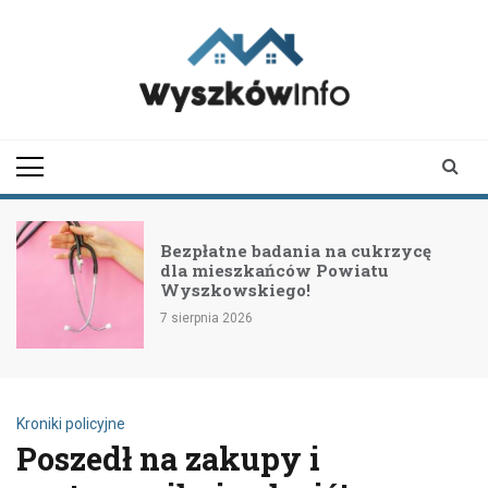
Skip
to
content
wyszkowinfo.pl
informator z Wyszkowa i
okolic
Bezpłatne badania na cukrzycę
dla mieszkańców Powiatu
Wyszkowskiego!
7 sierpnia 2026
Kroniki policyjne
Poszedł na zakupy i