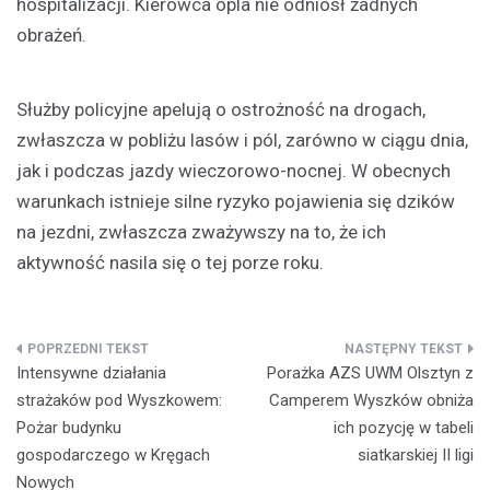
hospitalizacji. Kierowca opla nie odniósł żadnych
obrażeń.
Służby policyjne apelują o ostrożność na drogach,
zwłaszcza w pobliżu lasów i pól, zarówno w ciągu dnia,
jak i podczas jazdy wieczorowo-nocnej. W obecnych
warunkach istnieje silne ryzyko pojawienia się dzików
na jezdni, zwłaszcza zważywszy na to, że ich
aktywność nasila się o tej porze roku.
Nawigacja
Intensywne działania
Porażka AZS UWM Olsztyn z
wpisu
strażaków pod Wyszkowem:
Camperem Wyszków obniża
Pożar budynku
ich pozycję w tabeli
gospodarczego w Kręgach
siatkarskiej II ligi
Nowych