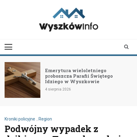
Skip
to
content
wyszkowinfo.pl
informator z Wyszkowa i
okolic
Emerytura wieloletniego
proboszcza Parafii Świętego
Idziego w Wyszkowie
4 sierpnia 2026
Kroniki policyjne
,
Region
Podwójny wypadek z