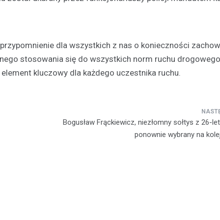
o przypomnienie dla wszystkich z nas o konieczności zacho
dnego stosowania się do wszystkich norm ruchu drogowego
 element kluczowy dla każdego uczestnika ruchu.
Plan modernizacji drogi p
4415W na Mazowszu – inw
bezpieczeństwo i komfort
Bogusław Frąckiewicz, niezłomny sołtys z 26-le
19 września 2024
ponownie wybrany na kole
Rozważana jest rozbudowa odc
powiatowej trasy nr 4415W, pro
Leszczydół Stary przez Leszczy
do Leszczydół Podwielątki Wielą
Modernizacja…