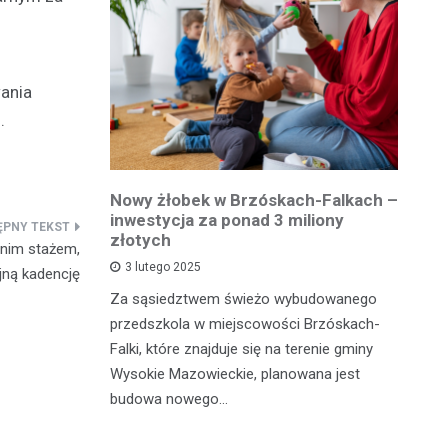
wania
.
owiatowej
Nowy żłobek w Brzóskach-Falkach –
P
estycja w
inwestycja za ponad 3 miliony
dr
 podróży
złotych
is
tnim stażem,
pu
3 lutego 2025
jną kadencję
inka
Za sąsiedztwem świeżo wybudowanego
Je
wadzącej z
przedszkola w miejscowości Brzóskach-
in
dół Działki
Falki, które znajduje się na terenie gminy
mi
tki.
Wysokie Mazowieckie, planowana jest
bi
budowa nowego…
mo