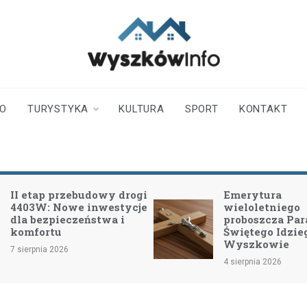
wyszkowinfo.pl
informator z Wyszkowa i
okolic
TO
TURYSTYKA
KULTURA
SPORT
KONTAKT
II etap przebudowy drogi
Emerytura
4403W: Nowe inwestycje
wieloletniego
dla bezpieczeństwa i
proboszcza Para
komfortu
Świętego Idzie
Wyszkowie
7 sierpnia 2026
4 sierpnia 2026