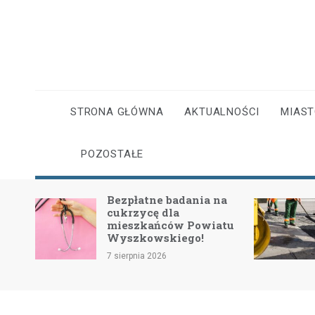
Skip
to
content
STRONA GŁÓWNA
AKTUALNOŚCI
MIAS
POZOSTAŁE
 OSP
Bezpłatne badania na
cukrzycę dla
ymi
mieszkańców Powiatu
Wyszkowskiego!
7 sierpnia 2026