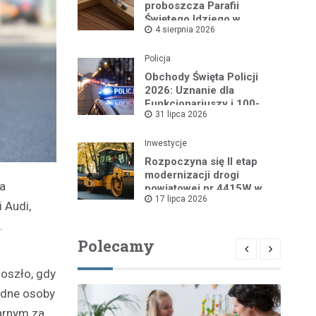
proboszcza Parafii
Świętego Idziego w
4 sierpnia 2026
Wyszkowie
Policja
Obchody Święta Policji
2026: Uznanie dla
Funkcjonariuszy i 100-
31 lipca 2026
lecie Dzielnicowych
Inwestycje
Rozpoczyna się II etap
modernizacji drogi
 a
powiatowej nr 4415W w
17 lipca 2026
Leszczydole
 Audi,
.
Polecamy
oszło, gdy
adne osoby
arnym za