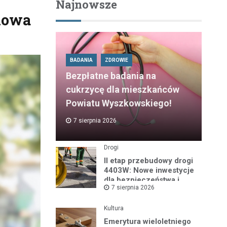
Najnowsze
dowa
BADANIA
ZDROWIE
Bezpłatne badania na
cukrzycę dla mieszkańców
Powiatu Wyszkowskiego!
7 sierpnia 2026
Drogi
II etap przebudowy drogi
4403W: Nowe inwestycje
dla bezpieczeństwa i
7 sierpnia 2026
komfortu
Kultura
Emerytura wieloletniego