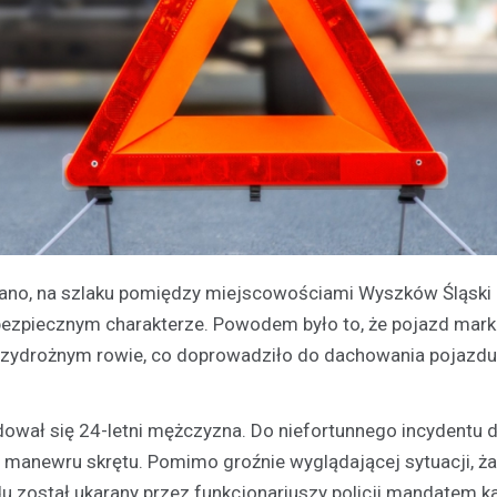
 rano, na szlaku pomiędzy miejscowościami Wyszków Śląski
ezpiecznym charakterze. Powodem było to, że pojazd marki
przydrożnym rowie, co doprowadziło do dachowania pojazdu
ał się 24-letni mężczyzna. Do niefortunnego incydentu d
 manewru skrętu. Pomimo groźnie wyglądającej sytuacji, ż
u został ukarany przez funkcjonariuszy policji mandatem k