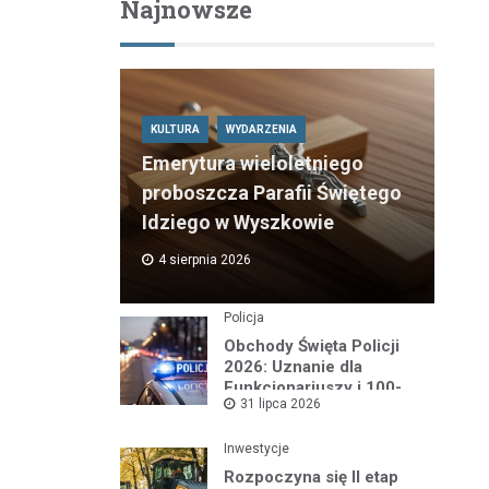
Najnowsze
KULTURA
WYDARZENIA
Emerytura wieloletniego
proboszcza Parafii Świętego
Idziego w Wyszkowie
4 sierpnia 2026
Policja
Obchody Święta Policji
2026: Uznanie dla
Funkcjonariuszy i 100-
31 lipca 2026
lecie Dzielnicowych
Inwestycje
Rozpoczyna się II etap