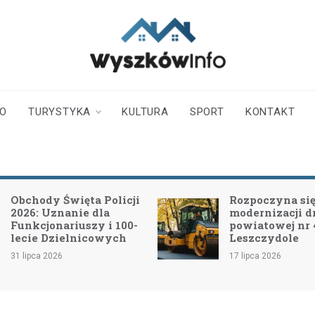
wyszkowinfo.pl
informator z Wyszkowa i
okolic
TO
TURYSTYKA
KULTURA
SPORT
KONTAKT
Obchody Święta Policji
Rozpoczyna się 
2026: Uznanie dla
modernizacji d
Funkcjonariuszy i 100-
powiatowej nr
lecie Dzielnicowych
Leszczydole
31 lipca 2026
17 lipca 2026