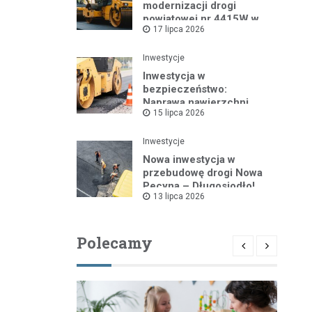
modernizacji drogi
powiatowej nr 4415W w
17 lipca 2026
Leszczydole
Inwestycje
Inwestycja w
bezpieczeństwo:
Naprawa nawierzchni
15 lipca 2026
drogi powiatowej nr
4325W
Inwestycje
Nowa inwestycja w
przebudowę drogi Nowa
Pecyna – Długosiodło!
13 lipca 2026
Polecamy