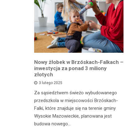
owiatowej
Nowy żłobek w Brzóskach-Falkach –
P
estycja w
inwestycja za ponad 3 miliony
dr
 podróży
złotych
is
pu
3 lutego 2025
inka
Za sąsiedztwem świeżo wybudowanego
Je
wadzącej z
przedszkola w miejscowości Brzóskach-
in
dół Działki
Falki, które znajduje się na terenie gminy
mi
tki.
Wysokie Mazowieckie, planowana jest
bi
budowa nowego…
mo