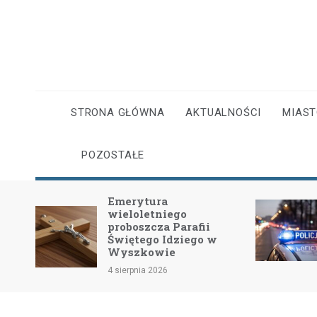
Skip
to
content
STRONA GŁÓWNA
AKTUALNOŚCI
MIAS
POZOSTAŁE
Emerytura
wieloletniego
dość
proboszcza Parafii
Świętego Idziego w
Wyszkowie
4 sierpnia 2026