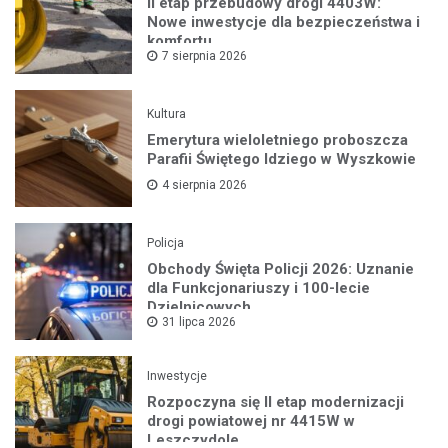
II etap przebudowy drogi 4403W:
Nowe inwestycje dla bezpieczeństwa i
komfortu
7 sierpnia 2026
Kultura
Emerytura wieloletniego proboszcza
Parafii Świętego Idziego w Wyszkowie
4 sierpnia 2026
Policja
Obchody Święta Policji 2026: Uznanie
dla Funkcjonariuszy i 100-lecie
Dzielnicowych
31 lipca 2026
Inwestycje
Rozpoczyna się II etap modernizacji
drogi powiatowej nr 4415W w
Leszczydole