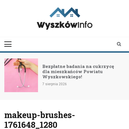
Skip
to
content
wyszkowinfo.pl
informator z Wyszkowa i
okolic
Bezpłatne badania na cukrzycę
dla mieszkańców Powiatu
Wyszkowskiego!
7 sierpnia 2026
makeup-brushes-
1761648_1280