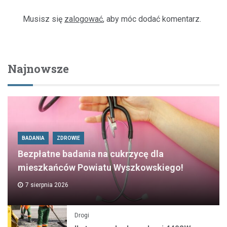
Musisz się
zalogować
, aby móc dodać komentarz.
Najnowsze
BADANIA
ZDROWIE
Bezpłatne badania na cukrzycę dla
mieszkańców Powiatu Wyszkowskiego!
7 sierpnia 2026
Drogi