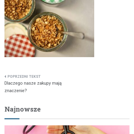
Nawigacja
Dlaczego nasze zakupy mają
wpisu
znaczenie?
Najnowsze