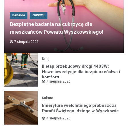
BADANIA
ZDROWIE
Bezpłatne badania na cukrzycę dla
mieszkańców Powiatu Wyszkowskiego!
7 sierpnia 2026
Drogi
II etap przebudowy drogi 4403W:
Nowe inwestycje dla bezpieczeństwa i
komfortu
7 sierpnia 2026
Kultura
Emerytura wieloletniego proboszcza
Parafii Świętego Idziego w Wyszkowie
4 sierpnia 2026