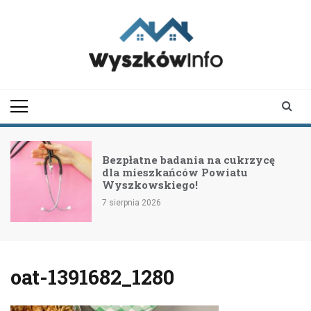
Skip
to
content
wyszkowinfo.pl
informator z Wyszkowa i
okolic
Bezpłatne badania na cukrzycę
dla mieszkańców Powiatu
Wyszkowskiego!
7 sierpnia 2026
oat-1391682_1280