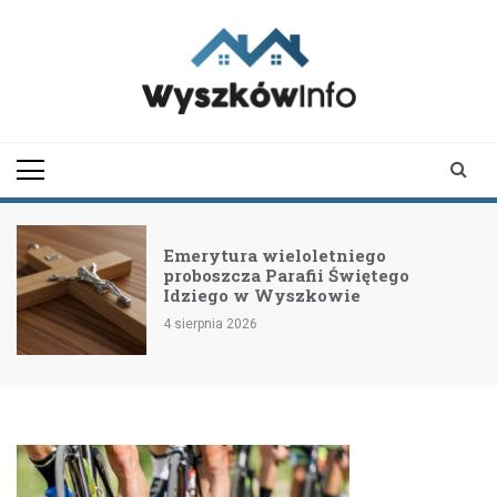
Skip
to
content
wyszkowinfo.pl
informator z Wyszkowa i
okolic
Emerytura wieloletniego
proboszcza Parafii Świętego
Idziego w Wyszkowie
4 sierpnia 2026