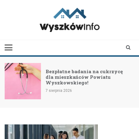
Skip
to
content
wyszkowinfo.pl
informator z Wyszkowa i
okolic
Bezpłatne badania na cukrzycę
dla mieszkańców Powiatu
Wyszkowskiego!
7 sierpnia 2026