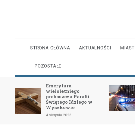
Skip
to
content
STRONA GŁÓWNA
AKTUALNOŚCI
MIAS
POZOSTAŁE
Emerytura
wieloletniego
dość
proboszcza Parafii
Świętego Idziego w
Wyszkowie
4 sierpnia 2026