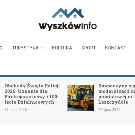
wyszkowinfo.pl
informator z Wyszkowa i
okolic
TO
TURYSTYKA
KULTURA
SPORT
KONTAKT
Obchody Święta Policji
Rozpoczyna się 
2026: Uznanie dla
modernizacji d
Funkcjonariuszy i 100-
powiatowej nr
lecie Dzielnicowych
Leszczydole
31 lipca 2026
17 lipca 2026