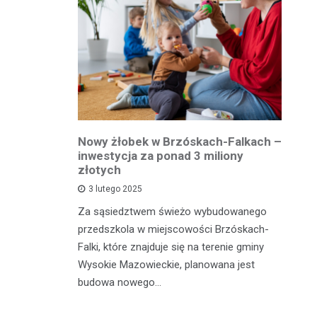
owiatowej
Nowy żłobek w Brzóskach-Falkach –
P
estycja w
inwestycja za ponad 3 miliony
dr
 podróży
złotych
is
pu
3 lutego 2025
inka
Za sąsiedztwem świeżo wybudowanego
Je
wadzącej z
przedszkola w miejscowości Brzóskach-
in
dół Działki
Falki, które znajduje się na terenie gminy
mi
tki.
Wysokie Mazowieckie, planowana jest
bi
budowa nowego…
mo