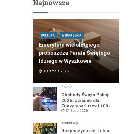
Najnowsze
KULTURA
WYDARZENIA
Emerytura wieloletniego
proboszcza Parafii Świętego
Idziego w Wyszkowie
4 sierpnia 2026
Policja
Obchody Święta Policji
2026: Uznanie dla
Funkcjonariuszy i 100-
31 lipca 2026
lecie Dzielnicowych
Inwestycje
Rozpoczyna się II etap