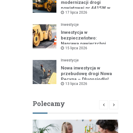
modernizacji drogi
powiatowej nr 4415W w
17 lipca 2026
Leszczydole
Inwestycje
Inwestycja w
bezpieczeństwo:
Naprawa nawierzchni
15 lipca 2026
drogi powiatowej nr
4325W
Inwestycje
Nowa inwestycja w
przebudowę drogi Nowa
Pecyna – Długosiodło!
13 lipca 2026
Polecamy