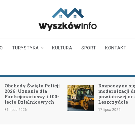
wyszkowinfo.pl
informator z Wyszkowa i
okolic
TO
TURYSTYKA
KULTURA
SPORT
KONTAKT
Obchody Święta Policji
Rozpoczyna się 
2026: Uznanie dla
modernizacji d
Funkcjonariuszy i 100-
powiatowej nr
lecie Dzielnicowych
Leszczydole
31 lipca 2026
17 lipca 2026