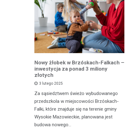
owiatowej
Nowy żłobek w Brzóskach-Falkach –
P
estycja w
inwestycja za ponad 3 miliony
dr
 podróży
złotych
is
pu
3 lutego 2025
inka
Za sąsiedztwem świeżo wybudowanego
Je
wadzącej z
przedszkola w miejscowości Brzóskach-
in
dół Działki
Falki, które znajduje się na terenie gminy
mi
tki.
Wysokie Mazowieckie, planowana jest
bi
budowa nowego…
mo