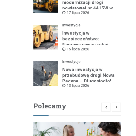
modernizacji drogi
powiatowej nr 4415W w
17 lipca 2026
Leszczydole
Inwestycje
Inwestycja w
bezpieczeństwo:
Naprawa nawierzchni
15 lipca 2026
drogi powiatowej nr
4325W
Inwestycje
Nowa inwestycja w
przebudowę drogi Nowa
Pecyna – Długosiodło!
13 lipca 2026
Polecamy