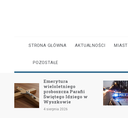
Skip
to
content
STRONA GŁÓWNA
AKTUALNOŚCI
MIAS
POZOSTAŁE
Emerytura
wieloletniego
dość
proboszcza Parafii
Świętego Idziego w
Wyszkowie
4 sierpnia 2026