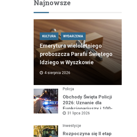
Najnowsze
KULTURA
WYDARZENIA
Emerytura wieloletniego
proboszcza Parafii Świętego
Idziego w Wyszkowie
4 sierpnia 2026
Policja
Obchody Święta Policji
2026: Uznanie dla
Funkcjonariuszy i 100-
31 lipca 2026
lecie Dzielnicowych
Inwestycje
Rozpoczyna się II etap